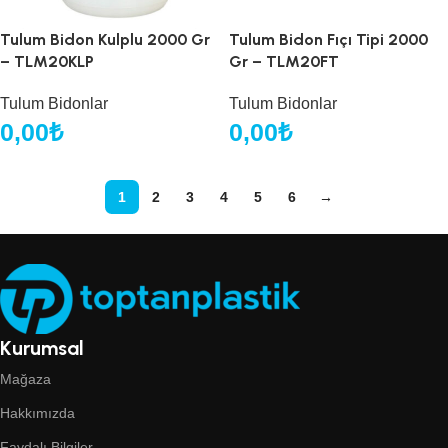
Tulum Bidon Kulplu 2000 Gr
Tulum Bidon Fıçı Tipi 2000
– TLM20KLP
Gr – TLM20FT
Tulum Bidonlar
Tulum Bidonlar
0,00
₺
0,00
₺
1
2
3
4
5
6
→
Kurumsal
Mağaza
Hakkımızda
Faydalı Bilgiler