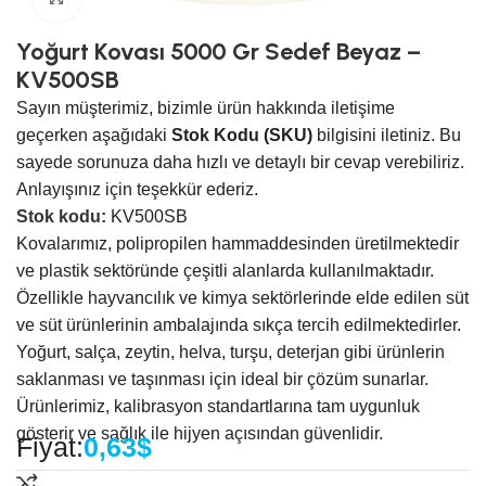
Yoğurt Kovası 5000 Gr Sedef Beyaz –
KV500SB
Sayın müşterimiz, bizimle ürün hakkında iletişime
geçerken aşağıdaki
Stok Kodu (SKU)
bilgisini iletiniz. Bu
sayede sorunuza daha hızlı ve detaylı bir cevap verebiliriz.
Anlayışınız için teşekkür ederiz.
Stok kodu:
KV500SB
Kovalarımız, polipropilen hammaddesinden üretilmektedir
ve plastik sektöründe çeşitli alanlarda kullanılmaktadır.
Özellikle hayvancılık ve kimya sektörlerinde elde edilen süt
ve süt ürünlerinin ambalajında sıkça tercih edilmektedirler.
Yoğurt, salça, zeytin, helva, turşu, deterjan gibi ürünlerin
saklanması ve taşınması için ideal bir çözüm sunarlar.
Ürünlerimiz, kalibrasyon standartlarına tam uygunluk
gösterir ve sağlık ile hijyen açısından güvenlidir.
Fiyat:
0,63
$