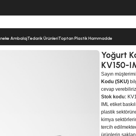
neke Ambalaj
Tedarik Ürünleri
Toptan Plastik Hammadde
 Kovası 1500 Gr IML – KV150-IML
Yoğurt K
KV150-I
Sayın müşterimi
Kodu (SKU)
bil
cevap verebiliriz
Stok kodu:
KV1
IML etiket baskı
plastik sektörün
kimya sektörleri
tercih edilmekted
ürünlerin saklan