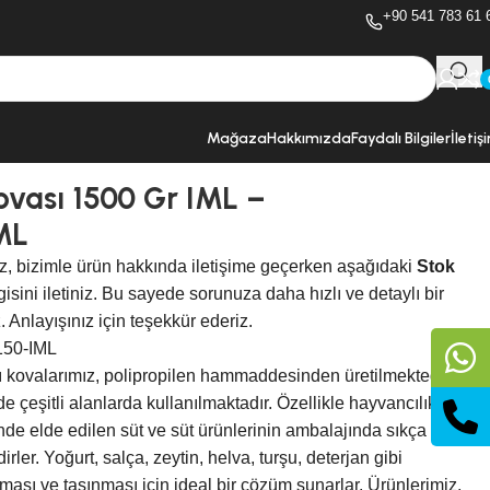
+90 541 783 61 
Mağaza
Hakkımızda
Faydalı Bilgiler
İletiş
ovası 1500 Gr IML –
ML
z, bizimle ürün hakkında iletişime geçerken aşağıdaki
Stok
gisini iletiniz. Bu sayede sorunuza daha hızlı ve detaylı bir
. Anlayışınız için teşekkür ederiz.
50-IML
lı kovalarımız, polipropilen hammaddesinden üretilmektedir ve
de çeşitli alanlarda kullanılmaktadır. Özellikle hayvancılık ve
nde elde edilen süt ve süt ürünlerinin ambalajında sıkça
irler. Yoğurt, salça, zeytin, helva, turşu, deterjan gibi
ması ve taşınması için ideal bir çözüm sunarlar. Ürünlerimiz,