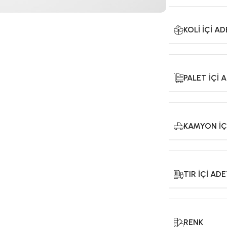
KOLI İÇI A
PALET İÇI 
KAMYON İÇ
TIR İÇI AD
RENK