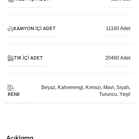
KAMYON İÇI ADET
11160 Adet
TIR İÇI ADET
20460 Adet
Beyaz
,
Kahverengi
,
Kırmızı
,
Mavi
,
Siyah
,
RENK
Turuncu
,
Yeşil
Açıklama