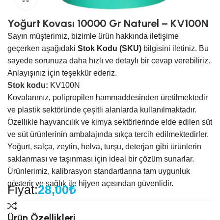
Yoğurt Kovası 10000 Gr Naturel – KV100N
Sayın müşterimiz, bizimle ürün hakkında iletişime
geçerken aşağıdaki
Stok Kodu (SKU)
bilgisini iletiniz. Bu
sayede sorunuza daha hızlı ve detaylı bir cevap verebiliriz.
Anlayışınız için teşekkür ederiz.
Stok kodu:
KV100N
Kovalarımız, polipropilen hammaddesinden üretilmektedir
ve plastik sektöründe çeşitli alanlarda kullanılmaktadır.
Özellikle hayvancılık ve kimya sektörlerinde elde edilen süt
ve süt ürünlerinin ambalajında sıkça tercih edilmektedirler.
Yoğurt, salça, zeytin, helva, turşu, deterjan gibi ürünlerin
saklanması ve taşınması için ideal bir çözüm sunarlar.
Ürünlerimiz, kalibrasyon standartlarına tam uygunluk
gösterir ve sağlık ile hijyen açısından güvenlidir.
Fiyat:
28,00
₺
Ürün Özellikleri