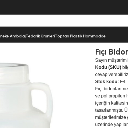
neke Ambalaj
Tedarik Ürünleri
Toptan Plastik Hammadde
 F4
Fıçı Bido
Sayın müşterimi
Kodu (SKU)
bil
cevap verebiliriz
Stok kodu:
F4
Fıçı bidonlarımı
ve polipropilen 
içeriğin kalites
tasarlanmıştır. 
müşterilerimize 
üzerinde yapılan