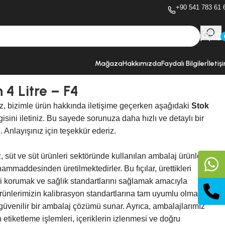
+90 541 783 61 
Mağaza
Hakkımızda
Faydalı Bilgiler
İletiş
n 4 Litre – F4
z, bizimle ürün hakkında iletişime geçerken aşağıdaki
Stok
gisini iletiniz. Bu sayede sorunuza daha hızlı ve detaylı bir
. Anlayışınız için teşekkür ederiz.
z, süt ve süt ürünleri sektöründe kullanılan ambalaj ürünleridir
hammaddesinden üretilmektedirler. Bu fıçılar, ürettikleri
ini korumak ve sağlık standartlarını sağlamak amacıyla
Ürünlerimizin kalibrasyon standartlarına tam uyumlu olması,
güvenilir bir ambalaj çözümü sunar. Ayrıca, ambalajlarımız
 etiketleme işlemleri, içeriklerin izlenmesi ve doğru