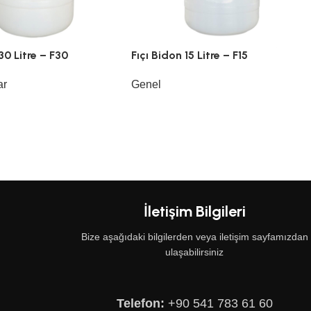
30 Litre – F30
Fıçı Bidon 15 Litre – F15
ar
Genel
İletişim Bilgileri
Bize aşağıdaki bilgilerden veya iletişim sayfamızdan
ulaşabilirsiniz
Telefon:
+90 541 783 61 60