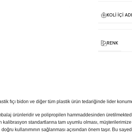
KOLI İÇI A
RENK
astik fıçı bidon ve diğer tüm plastik ürün tedariğinde lider konum
balaj ürünleridir ve polipropilen hammaddesinden üretilmektedirler
in kalibrasyon standartlarına tam uyumlu olması, müşterilerimize
e doğru kullanımının sağlanması açısından önem taşır. Bu sayede, 