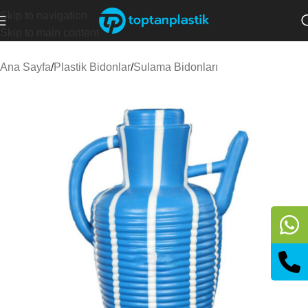
Skip to navigation
Skip to main content
Ana Sayfa
/
Plastik Bidonlar
/
Sulama Bidonları