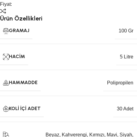
Fiyat:
Ürün Özellikleri
GRAMAJ
100 Gr
HACIM
5 Litre
HAMMADDE
Polipropilen
KOLI İÇI ADET
30 Adet
Beyaz
,
Kahverengi
,
Kırmızı
,
Mavi
,
Siyah
,