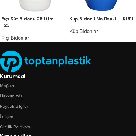
Fıçı Süt Bidonu 25 Litre –
Küp Bidon 1 No Renkli – KUP1
F25
Küp Bidonlar
Fıçı Bidonlar
Kurumsal
Mağaza
Hakkımızda
Faydalı Bilgiler
İletişim
Gizlilik Politikası