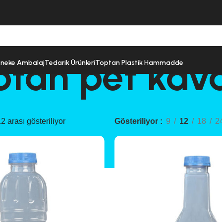
ptan pet kav
neke Ambalaj
Tedarik Ürünleri
Toptan Plastik Hammadde
 arası gösteriliyor
Gösteriliyor
9
12
18
2