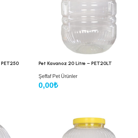
– PET250
Pet Kavanoz 20 Litre – PET20LT
Şeffaf Pet Ürünler
0,00
₺