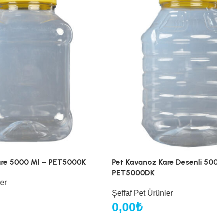
are 5000 Ml – PET5000K
Pet Kavanoz Kare Desenli 50
PET5000DK
er
Şeffaf Pet Ürünler
0,00
₺