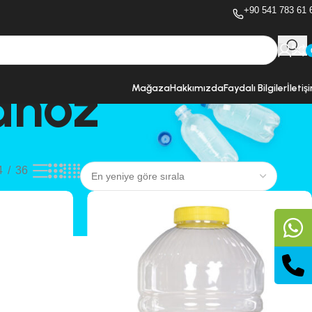
+90 541 783 61 
anoz
Mağaza
Hakkımızda
Faydalı Bilgiler
İletiş
4
36