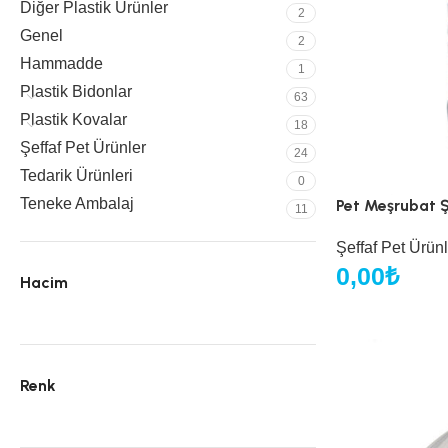
Diğer Plastik Ürünler
2
Genel
2
Hammadde
1
Plastik Bidonlar
63
Plastik Kovalar
18
Şeffaf Pet Ürünler
24
Tedarik Ürünleri
0
Teneke Ambalaj
Pet Meşrubat Ş
11
Şeffaf Pet Ürünl
0,00
₺
Hacim
Renk