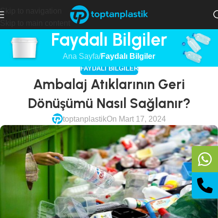
Skip to navigation
Skip to main content
Faydalı Bilgiler
Ana Sayfa
/
Faydalı Bilgiler
FAYDALI BILGILER
Ambalaj Atıklarının Geri
Dönüşümü Nasıl Sağlanır?
toptanplastik
On Mart 17, 2024