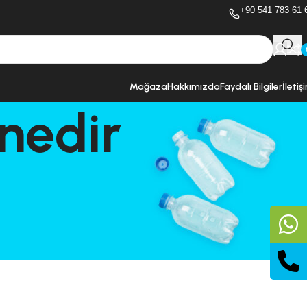
+90 541 783 61 
Mağaza
Hakkımızda
Faydalı Bilgiler
İletiş
 nedir