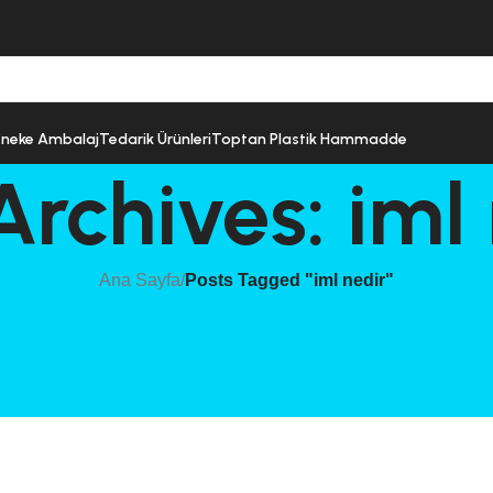
neke Ambalaj
Tedarik Ürünleri
Toptan Plastik Hammadde
rchives: iml
Ana Sayfa
/
Posts Tagged "iml nedir"