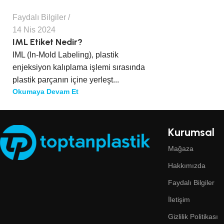
Faydalı Bilgiler
14 Nis 2024
IML Etiket Nedir?
IML (In-Mold Labeling), plastik
enjeksiyon kalıplama işlemi sırasında
plastik parçanın içine yerleşt...
Okumaya Devam Et
Kurumsal
Mağaza
Hakkımızda
Faydalı Bilgiler
İletişim
Gizlilik Politikası