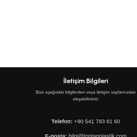
İletişim Bilgileri
Bize aşağıdaki bilgilerden veya iletişim sayfamızdan
ulaşabilirsiniz
Telefon:
+90 541 783 61 60
E-posta:
bilgi@toptanplastik.com